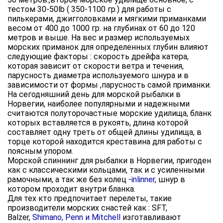
тестом 30-50lb ( 350-1100 гр.) для работы с
пилькерами, джигголовками и мягкими приманками
весом от 400 до 1000 гр. на глубинах от 60 до 120
метров и выше. На вес и размер используемых
морских приманок для определенных глубин влияют
следующие факторы : скорость дрейфа катера,
которая зависит от скорости ветра и течения,
парусность диаметра используемого шнура и в
зависимости от формы ,парусность самой приманки.
На сегодняшний день для морской рыбалки в
Норвегии, наиболее популярными и надежными
считаются полуторочастные морские удилища, бланк
которых вставляется в рукоять, длина которой
составляет одну треть от общей длины удилища, в
торце которой находится креставина для работы с
поясным упором.
Морской спиннинг для рыбалки в Норвегии, пригоден
как с классическими кольцами, так и с усиленными
рамочными, а так же без колец -
inlinner
, шнур в
котором проходит внутри бланка.
Для тех кто предпочитает перелеты, такие
производители морских снастей как : SFT,
Balzer,
Shimano, Penn и Mitchell
изготавливают