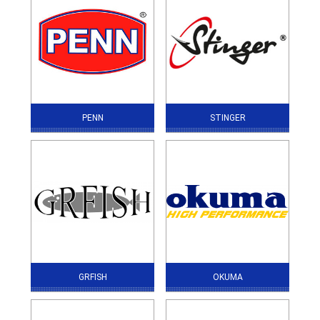
PENN
STINGER
GRFISH
OKUMA