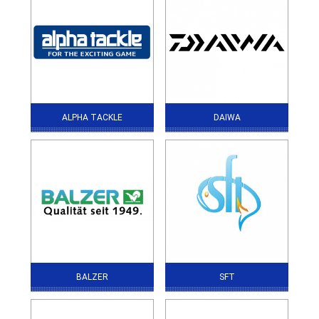
ALPHA TACKLE
DAIWA
BALZER
SFT