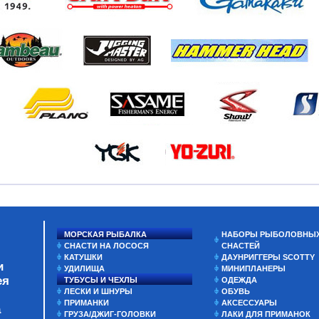
МОРСКАЯ РЫБАЛКА
НАБОРЫ РЫБОЛОВНЫ
СНАСТИ НА ЛОСОСЯ
СНАСТЕЙ
КАТУШКИ
ДАУНРИГГЕРЫ SCOTTY
и
УДИЛИЩА
МИНИПЛАНЕРЫ
ея
ТУБУСЫ И ЧЕХЛЫ
ОДЕЖДА
ЛЕСКИ И ШНУРЫ
ОБУВЬ
ПРИМАНКИ
АКСЕССУАРЫ
а
ГРУЗА/ДЖИГ-ГОЛОВКИ
ЛАКИ ДЛЯ ПРИМАНОК