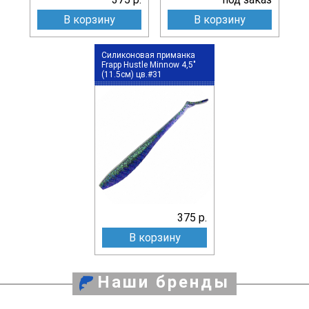
В корзину
В корзину
Силиконовая приманка
Frapp Hustle Minnow 4,5"
(11.5см) цв.#31
375 р.
В корзину
Наши бренды