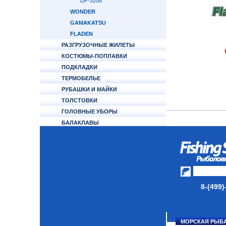
DF-3206
WONDER
GAMAKATSU
FLADEN
РАЗГРУЗОЧНЫЕ ЖИЛЕТЫ
КОСТЮМЫ-ПОПЛАВКИ
ПОДКЛАДКИ
ТЕРМОБЕЛЬЕ
РУБАШКИ И МАЙКИ
ТОЛСТОВКИ
ГОЛОВНЫЕ УБОРЫ
БАЛАКЛАВЫ
ПЕРЧАТКИ
НОСКИ
ОБУВЬ
АКСЕССУАРЫ
8-(499)
ЛАКИ ДЛЯ ПРИМАНОК
ПОДВОДНЫЕ КАМЕРЫ
МОРСКАЯ РЫБ