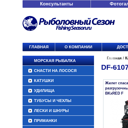
Консультанты
Фотога
ГЛАВНАЯ
О КОМПАНИИ
ДОСТ
Главная
/
К
МОРСКАЯ РЫБАЛКА
DF-610
СНАСТИ НА ЛОСОСЯ
КАТУШКИ
Жилет спаса
разгрузочны
УДИЛИЩА
BKxRED F
ТУБУСЫ И ЧЕХЛЫ
ЛЕСКИ И ШНУРЫ
ПРИМАНКИ