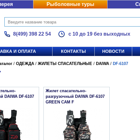
лерея
Рыболовные туры
С
8(499) 398 22 54
с 10 до 19 без выходных
АВКА И ОПЛАТА
КОНТАКТЫ
НОВОСТИ
аталог
/
ОДЕЖДА
/
ЖИЛЕТЫ СПАСАТЕЛЬНЫЕ
/
DAIWA
/
DF-6107
7
тельно-
Жилет спасательно-
й DAIWA DF-6107
разгрузочный DAIWA DF-6107
GREEN CAM F