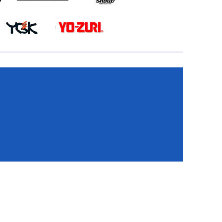
КА
И
И
ИЕ