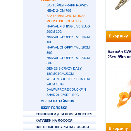
ТАЙМЕНЯ
БАКТЕЙЛЫ FRAPP ROWDY
HEAD 24СМ 70G
БАКТЕЙЛЫ CWC MIURAS
MOUSE BIG 23СМ 95G
NARVAL FISHING LIVE SLUG
20CM 10G
В корзину
NARVAL CHOPPY TAIL 14СМ
16G
NARVAL CHOPPY TAIL 18СМ
Бактейл CWC
39G
23см 95гр ц
NARVAL CHOPPY TAIL 23СМ
66G
GENESIS CRAZY DAZY
18СМ/21СМ/23СМ
WESTIN BULLTEEZ SHADTAIL
24СМ 107G
DAIWA PROREX DUCKFIN
SHAD XL 250DF 110G
МЫШИ НА ТАЙМЕНЯ
ДЖИГ-ГОЛОВКИ
СПИННИНГИ ДЛЯ ЛОВЛИ ЛОСОСЯ
КАТУШКИ НА ЛОСОСЯ
ПЛЕТЕНЫЕ ШНУРЫ НА ЛОСОСЯ
В корзину