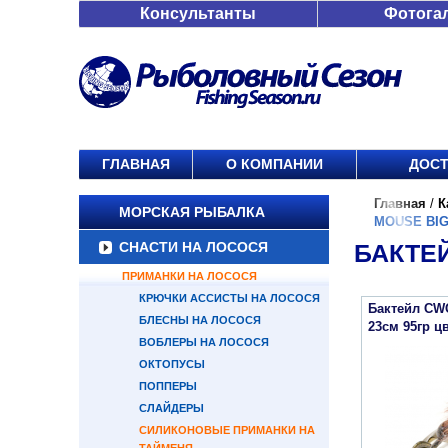
Консультанты
Фотога
ГЛАВНАЯ
О КОМПАНИИ
ДОСТ
Главная
/
К
МОРСКАЯ РЫБАЛКА
MOUSE BIG
СНАСТИ НА ЛОСОСЯ
БАКТЕЙ
ПРИМАНКИ НА ЛОСОСЯ
КРЮЧКИ АССИСТЫ НА ЛОСОСЯ
Бактейл CWC
БЛЕСНЫ НА ЛОСОСЯ
23см 95гр ц
ВОБЛЕРЫ НА ЛОСОСЯ
ОКТОПУСЫ
ПОППЕРЫ
СЛАЙДЕРЫ
СИЛИКОНОВЫЕ ПРИМАНКИ НА