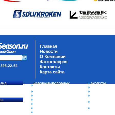
Главная
Новости
О Компании
Фотогалерея
-398-22-54
Контакты
Карта сайта
АЛКА
НАБОРЫ РЫБОЛОВНЫХ
ЭХОЛОТЫ
СОСЯ
СНАСТЕЙ
ЗИМНЯЯ РЫБАЛ
ДАУНРИГГЕРЫ SCOTTY
СУМКИ/РЮКЗАК
МИНИПЛАНЕРЫ
ЯЩИКИ/КОРОБК
ЛЫ
ОДЕЖДА
ИЗОТЕРМИЧЕСК
Ы
ОБУВЬ
КОНТЕЙНЕРЫ
АКСЕССУАРЫ
ОЧКИ
ОЛОВКИ
ЛАКИ ДЛЯ ПРИМАНОК