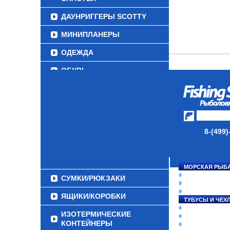
ДАУНРИГГЕРЫ SCOTTY
МИНИПЛАНЕРЫ
ОДЕЖДА
ОБУВЬ
АКСЕССУАРЫ
ЛАКИ ДЛЯ ПРИМАНОК
ПОДВОДНЫЕ КАМЕРЫ
8-(499)
ЭХОЛОТЫ
ЗИМНЯЯ РЫБАЛКА
МОРСКАЯ РЫБ
СНАСТИ НА ЛО
СУМКИ/РЮКЗАКИ
КАТУШКИ
УДИЛИЩА
ЯЩИКИ/КОРОБКИ
ТУБУСЫ И ЧЕХ
ЛЕСКИ И ШНУР
ИЗОТЕРМИЧЕСКИЕ
ПРИМАНКИ
КОНТЕЙНЕРЫ
ГРУЗА/ДЖИГ-Г