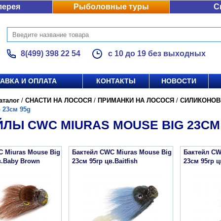
лерея
Рыболовные туры
С
8(499) 398 22 54
с 10 до 19 без выходных
АВКА И ОПЛАТА
КОНТАКТЫ
НОВОСТИ
аталог
/
СНАСТИ НА ЛОСОСЯ
/
ПРИМАНКИ НА ЛОСОСЯ
/
СИЛИКОНОВ
 23см 95g
ЛЫ CWC MIURAS MOUSE BIG 23СМ
 Miuras Mouse Big
Бактейл CWC Miuras Mouse Big
Бактейл CW
в.Baby Brown
23см 95гр цв.Baitfish
23см 95гр ц