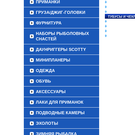
ПРИМАНКИ
СНАСТИ НА ЛО
КАТУШКИ
ГРУЗА/ДЖИГ-ГОЛОВКИ
УДИЛИЩА
ТУБУСЫ И ЧЕХ
ЛЕСКИ И ШНУР
ФУРНИТУРА
ПРИМАНКИ
ГРУЗА/ДЖИГ-Г
НАБОРЫ РЫБОЛОВНЫХ
ФУРНИТУРА
СНАСТЕЙ
ДАУНРИГГЕРЫ SCOTTY
МИНИПЛАНЕРЫ
ОДЕЖДА
ОБУВЬ
АКСЕССУАРЫ
ЛАКИ ДЛЯ ПРИМАНОК
ПОДВОДНЫЕ КАМЕРЫ
ЭХОЛОТЫ
ЗИМНЯЯ РЫБАЛКА