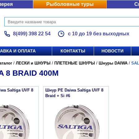
лерея
Рыболовные туры
С
8(499) 398 22 54
с 10 до 19 без выходных
АВКА И ОПЛАТА
КОНТАКТЫ
НОВОСТИ
аталог
/
ЛЕСКИ и ШНУРЫ
/
ПЛЕТЕНЫЕ ШНУРЫ
/
Шнуры DAIWA
/
SAL
A 8 BRAID 400М
wa Saltiga UVF 8
Шнур PE Daiwa Saltiga UVF 8
Braid + Si #6