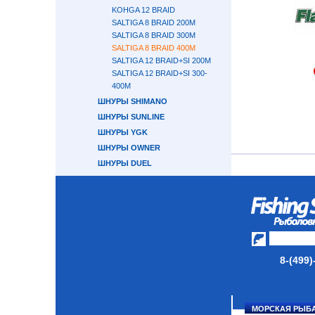
KOHGA 12 BRAID
SALTIGA 8 BRAID 200М
SALTIGA 8 BRAID 300М
SALTIGA 8 BRAID 400М
SALTIGA 12 BRAID+SI 200М
SALTIGA 12 BRAID+SI 300-
400М
ШНУРЫ SHIMANO
ШНУРЫ SUNLINE
ШНУРЫ YGK
ШНУРЫ OWNER
ШНУРЫ DUEL
ШНУРЫ POWER PRO
ШНУРЫ BERKLEY
ШНУРЫ PONTOON 21
ШНУРЫ ДЛЯ ЛОВЛИ СОМА
СПРЕЙ ДЛЯ ПЛЕТЕНЫХ
ШНУРОВ
8-(499)
ЛЕСКА МОНОФИЛЬНАЯ
ФЛЮОРОКАРБОН
ПОВОДОЧНЫЙ МАТЕРИАЛ
МОРСКАЯ РЫБ