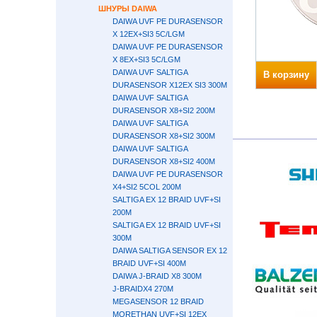
ШНУРЫ DAIWA
DAIWA UVF PE DURASENSOR
X 12EX+SI3 5C/LGM
DAIWA UVF PE DURASENSOR
X 8EX+SI3 5C/LGM
DAIWA UVF SALTIGA
В корзину
DURASENSOR X12EX SI3 300M
DAIWA UVF SALTIGA
DURASENSOR X8+SI2 200М
DAIWA UVF SALTIGA
DURASENSOR X8+SI2 300М
DAIWA UVF SALTIGA
DURASENSOR X8+SI2 400М
DAIWA UVF PE DURASENSOR
X4+SI2 5COL 200M
SALTIGA EX 12 BRAID UVF+SI
200М
SALTIGA EX 12 BRAID UVF+SI
300М
DAIWA SALTIGA SENSOR EX 12
BRAID UVF+SI 400М
DAIWA J-BRAID X8 300М
J-BRAIDX4 270M
MEGASENSOR 12 BRAID
MORETHAN UVF+SI 12EX