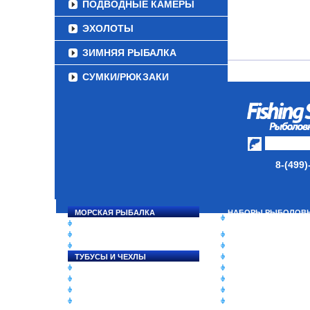
ПОДВОДНЫЕ КАМЕРЫ
ЭХОЛОТЫ
ЗИМНЯЯ РЫБАЛКА
СУМКИ/РЮКЗАКИ
ЯЩИКИ/КОРОБКИ
ИЗОТЕРМИЧЕСКИЕ
КОНТЕЙНЕРЫ
ОЧКИ
8-(499)
МОРСКАЯ РЫБАЛКА
НАБОРЫ РЫБОЛОВ
СНАСТИ НА ЛОСОСЯ
СНАСТЕЙ
КАТУШКИ
ДАУНРИГГЕРЫ SCOT
УДИЛИЩА
МИНИПЛАНЕРЫ
ТУБУСЫ И ЧЕХЛЫ
ОДЕЖДА
ЛЕСКИ И ШНУРЫ
ОБУВЬ
ПРИМАНКИ
АКСЕССУАРЫ
ГРУЗА/ДЖИГ-ГОЛОВКИ
ЛАКИ ДЛЯ ПРИМАНО
ФУРНИТУРА
ПОДВОДНЫЕ КАМЕ