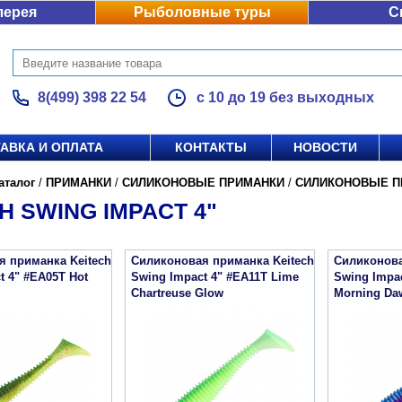
лерея
Рыболовные туры
С
8(499) 398 22 54
с 10 до 19 без выходных
АВКА И ОПЛАТА
КОНТАКТЫ
НОВОСТИ
аталог
/
ПРИМАНКИ
/
СИЛИКОНОВЫЕ ПРИМАНКИ
/
СИЛИКОНОВЫЕ П
H SWING IMPACT 4"
я приманка Keitech
Силиконовая приманка Keitech
Силиконова
t 4" #EA05T Hot
Swing Impact 4" #EA11T Lime
Swing Impac
Chartreuse Glow
Morning Da