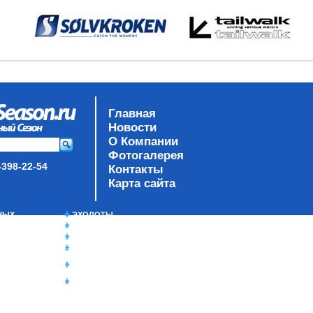
Главная
Новости
О Компании
Фотогалерея
-398-22-54
Контакты
Карта сайта
НЫХ
ЭХОЛОТЫ
ЗИМНЯЯ РЫБАЛКА
TY
СУМКИ/РЮКЗАКИ
ЯЩИКИ/КОРОБКИ
ИЗОТЕРМИЧЕСКИЕ
КОНТЕЙНЕРЫ
ОЧКИ
К
РЫ