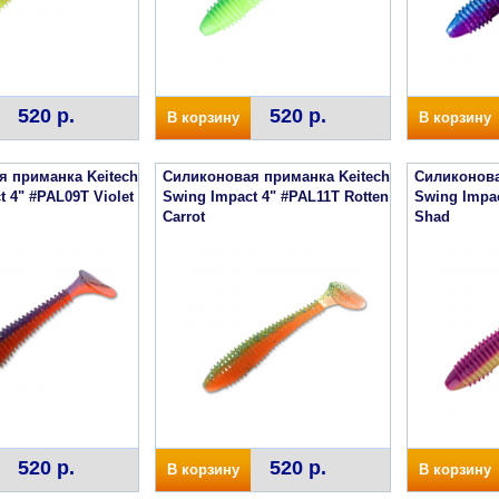
520 р.
520 р.
В корзину
В корзину
я приманка Keitech
Силиконовая приманка Keitech
Силиконова
 4" #PAL09T Violet
Swing Impact 4" #PAL11T Rotten
Swing Impa
Carrot
Shad
520 р.
520 р.
В корзину
В корзину