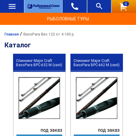
0
РЫБОЛОВНЫЕ ТУРЫ
/
Главная
BassPara Вес 122 от 4 100 р.
Каталог
Спиннинг Major Craft
Спиннинг Major Craft
BassPara BPC-632 M (cast)
BassPara BPC-662 M (cast)
под заказ
под заказ