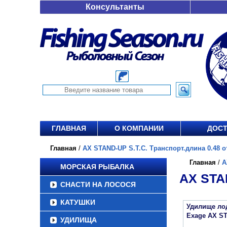
Консультанты
ГЛАВНАЯ
О КОМПАНИИ
ДОСТ
Главная
/
AX STAND-UP S.T.C. Транспорт.длина 0.48 от
Главная
/
A
МОРСКАЯ РЫБАЛКА
AX STA
СНАСТИ НА ЛОСОСЯ
КАТУШКИ
Удилище ло
Exage AX ST
УДИЛИЩА